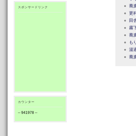
蕎
スポンサードリンク
更
田
霧
蕎
も
湯
蕎
カウンター
--
941978
--