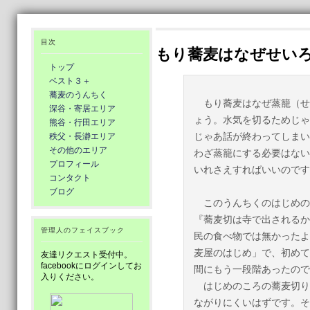
目次
もり蕎麦はなぜせい
トップ
ベスト３＋
蕎麦のうんちく
もり蕎麦はなぜ蒸籠（せ
深谷・寄居エリア
ょう。水気を切るためじゃ
熊谷・行田エリア
じゃあ話が終わってしまい
秩父・長瀞エリア
その他のエリア
わざ蒸籠にする必要はない
プロフィール
いれさえすればいいのです
コンタクト
ブログ
このうんちくのはじめの
『蕎麦切は寺で出されるか
管理人のフェイスブック
民の食べ物では無かったよ
麦屋のはじめ」で、初めて
友達リクエスト受付中。
facebookにログインしてお
間にもう一段階あったので
入りください。
はじめのころの蕎麦切り
ながりにくいはずです。そ