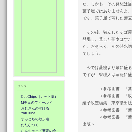
た。しかも、その発想は当
菓子屋ではありませんよ。
です。菓子屋で蒸した蕎麦
その後、独立したそば屋
登場し、蒸した蕎麦はすた
た。おそらく、その時水切
でしょう。
今では蒸籠より笊に盛る
ですが、管理人は蒸籠に盛
リンク
＜参考図書 『蕎麦年
＜参考図書 『改定新
Cut Chips（カット集）
Mチェのフィールド
綾子改定編集 東京堂出版
おじさんの泣ける
＜参考図書 『蕎麦の
YouTube
＜参考図書 『蕎麦な
すみとちの散歩道
出版＞
たたなづく
なんちゃって蕎麦の会