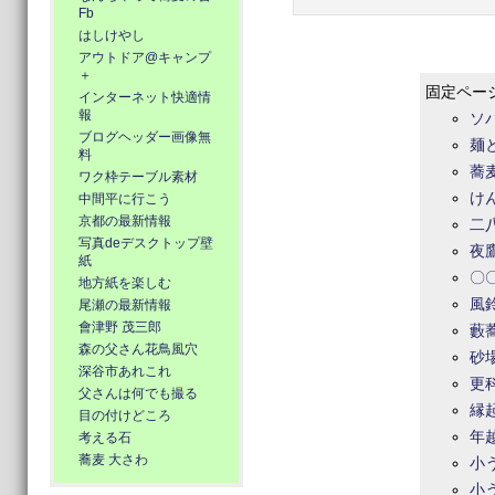
Fb
はしけやし
アウトドア@キャンプ
＋
固定ペー
インターネット快適情
報
ソ
ブログヘッダー画像無
麺
料
蕎
ワク枠テーブル素材
け
中間平に行こう
京都の最新情報
二
写真deデスクトップ壁
夜
紙
〇
地方紙を楽しむ
風
尾瀬の最新情報
會津野 茂三郎
藪
森の父さん花鳥風穴
砂
深谷市あれこれ
更
父さんは何でも撮る
縁
目の付けどころ
年
考える石
蕎麦 大さわ
小
小