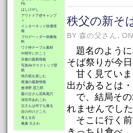
Fb
はしけやし
アウトドア@キャンプ
秩父の新そ
＋
インターネット快適情
報
BY 森の父さん, ON 1
ブログヘッダー画像無
料
ワク枠テーブル素材
題名のように
中間平に行こう
そば祭りが今日
京都の最新情報
写真deデスクトップ壁
紙
甘く見ていま
地方紙を楽しむ
尾瀬の最新情報
出があるとは・
會津野 茂三郎
森の父さん花鳥風穴
で、結局その
深谷市あれこれ
れませんでした
父さんは何でも撮る
目の付けどころ
そこに行く前
考える石
蕎麦 大さわ
きっちり食べ、