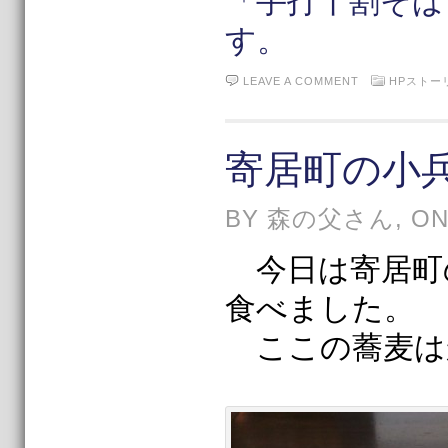
「手打十割そば
す。
LEAVE A COMMENT
HPストー
寄居町の小
BY 森の父さん, ON 1
今日は寄居町
食べました。
ここの蕎麦は