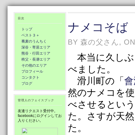
目次
ナメコそば
トップ
ベスト３＋
BY 森の父さん, ON 1
蕎麦のうんちく
深谷・寄居エリア
熊谷・行田エリア
本当に久しぶ
秩父・長瀞エリア
その他のエリア
べました。
プロフィール
コンタクト
滑川町の「
會
ブログ
然のナメコを使
管理人のフェイスブック
べさせるという
友達リクエスト受付中。
た。さすが天然
facebookにログインしてお
入りください。
た。