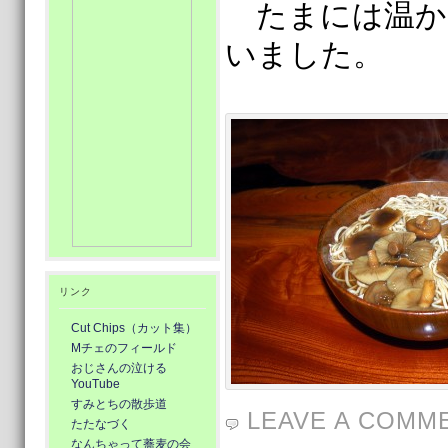
たまには温か
いました。
リンク
Cut Chips（カット集）
Mチェのフィールド
おじさんの泣ける
YouTube
すみとちの散歩道
LEAVE A COMM
たたなづく
なんちゃって蕎麦の会