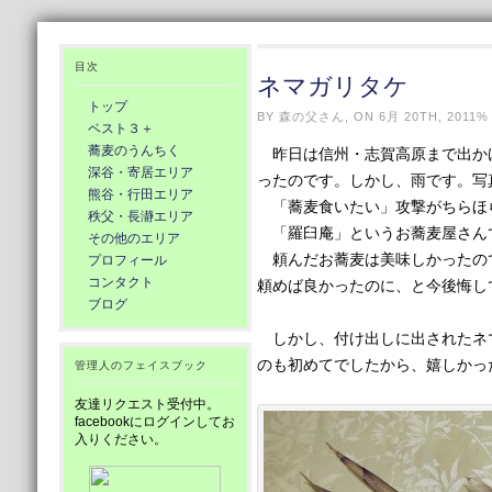
目次
ネマガリタケ
トップ
BY 森の父さん, ON 6月 20TH, 2011%
ベスト３＋
蕎麦のうんちく
昨日は信州・志賀高原まで出かけ
深谷・寄居エリア
ったのです。しかし、雨です。写
熊谷・行田エリア
「蕎麦食いたい」攻撃がちらほ
秩父・長瀞エリア
「羅臼庵」というお蕎麦屋さん
その他のエリア
頼んだお蕎麦は美味しかったので
プロフィール
コンタクト
頼めば良かったのに、と今後悔し
ブログ
しかし、付け出しに出されたネマ
のも初めてでしたから、嬉しかっ
管理人のフェイスブック
友達リクエスト受付中。
facebookにログインしてお
入りください。