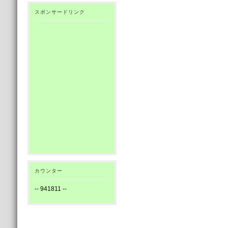
スポンサードリンク
カウンター
--
941811
--