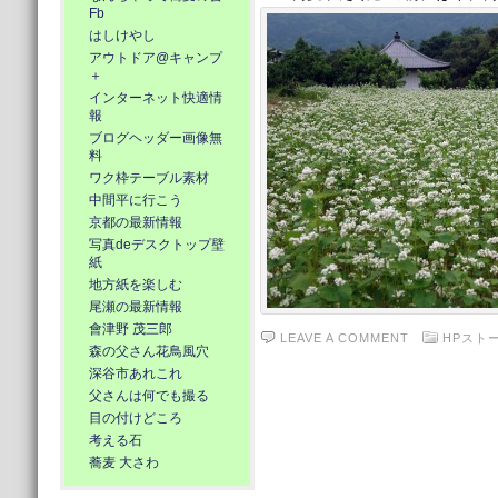
Fb
はしけやし
アウトドア@キャンプ
＋
インターネット快適情
報
ブログヘッダー画像無
料
ワク枠テーブル素材
中間平に行こう
京都の最新情報
写真deデスクトップ壁
紙
地方紙を楽しむ
尾瀬の最新情報
會津野 茂三郎
LEAVE A COMMENT
HPスト
森の父さん花鳥風穴
深谷市あれこれ
父さんは何でも撮る
目の付けどころ
考える石
蕎麦 大さわ