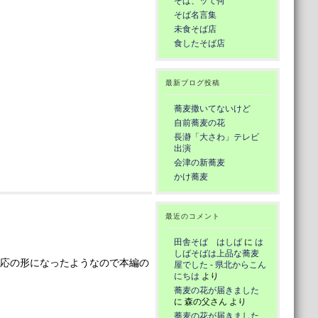
そば、ッて何
そば名言集
未食そば店
食したそば店
最新ブログ投稿
蕎麦撒いてないけど
自前蕎麦の花
長瀞「大さわ」テレビ
出演
会津の新蕎麦
かけ蕎麦
最近のコメント
田舎そば はしば
に
は
しばそばは上品な蕎麦
応の形になったようなので本編の
屋でした - 県北からこん
にちは
より
蕎麦の花が届きました
に
森の父さん
より
蕎麦の花が届きました