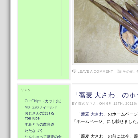
LEAVE A COMMENT
その他,
リンク
「蕎麦 大さわ」のホ
Cut Chips（カット集）
BY 森の父さん, ON 6月 12TH, 2011%
Mチェのフィールド
おじさんの泣ける
「
蕎麦 大さわ
」のホームページ
YouTube
「ホームページ」にも載せました
すみとちの散歩道
たたなづく
「蕎麦 大さわ」の前には今、蕎
なんちゃって蕎麦の会