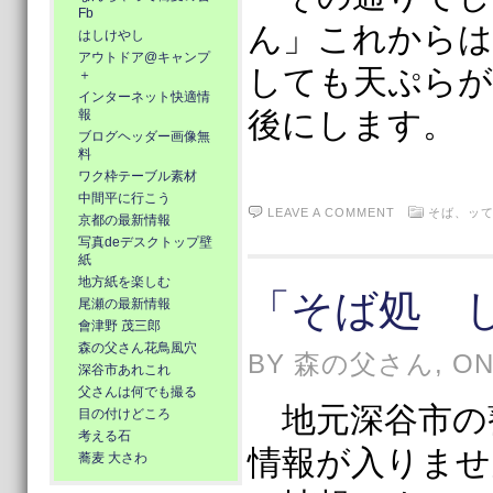
Fb
ん」これからは
はしけやし
アウトドア@キャンプ
しても天ぷらが
＋
インターネット快適情
後にします。
報
ブログヘッダー画像無
料
ワク枠テーブル素材
中間平に行こう
LEAVE A COMMENT
そば、ッて
京都の最新情報
写真deデスクトップ壁
紙
地方紙を楽しむ
「そば処 
尾瀬の最新情報
會津野 茂三郎
森の父さん花鳥風穴
BY 森の父さん, ON 
深谷市あれこれ
父さんは何でも撮る
地元深谷市の
目の付けどころ
考える石
情報が入りませ
蕎麦 大さわ