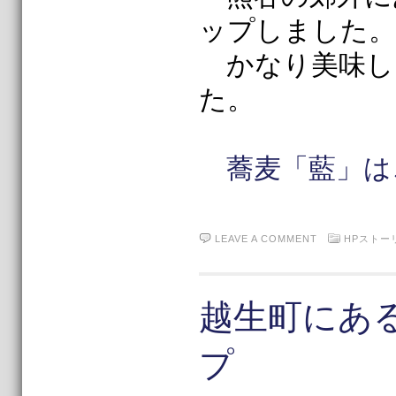
ップしました。
かなり美味し
た。
蕎麦「藍」は
LEAVE A COMMENT
HPストー
越生町にあ
プ