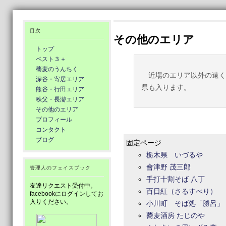
目次
その他のエリア
トップ
ベスト３＋
蕎麦のうんちく
近場のエリア以外の遠く
深谷・寄居エリア
県も入ります。
熊谷・行田エリア
秩父・長瀞エリア
その他のエリア
プロフィール
コンタクト
ブログ
固定ページ
栃木県 いづるや
會津野 茂三郎
管理人のフェイスブック
手打十割そば 八丁
友達リクエスト受付中。
百日紅（さるすべり）
facebookにログインしてお
入りください。
小川町 そば処「勝呂」
蕎麦酒房 たじのや