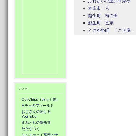
ふれあいの里いずみ亭
本庄市 ろ
越生町 梅の里
越生町 玄家
ときがわ町 「とき庵」
リンク
Cut Chips（カット集）
Mチェのフィールド
おじさんの泣ける
YouTube
すみとちの散歩道
たたなづく
なんちゃって蕎麦の会