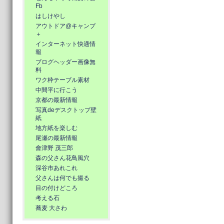
Fb
はしけやし
アウトドア@キャンプ
＋
インターネット快適情
報
ブログヘッダー画像無
料
ワク枠テーブル素材
中間平に行こう
京都の最新情報
写真deデスクトップ壁
紙
地方紙を楽しむ
尾瀬の最新情報
會津野 茂三郎
森の父さん花鳥風穴
深谷市あれこれ
父さんは何でも撮る
目の付けどころ
考える石
蕎麦 大さわ