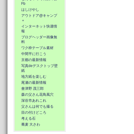
Fb
はしけやし
アウトドア@キャンプ
＋
インターネット快適情
報
ブログヘッダー画像無
料
ワク枠テーブル素材
中間平に行こう
京都の最新情報
写真deデスクトップ壁
紙
地方紙を楽しむ
尾瀬の最新情報
會津野 茂三郎
森の父さん花鳥風穴
深谷市あれこれ
父さんは何でも撮る
目の付けどころ
考える石
蕎麦 大さわ