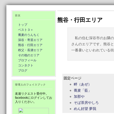
目次
熊谷・行田エリア
トップ
ベスト３＋
蕎麦のうんちく
私の住む深谷市のお隣の
深谷・寄居エリア
さんのエリアです。熊谷と
熊谷・行田エリア
一番暑いといわれている街
秩父・長瀞エリア
その他のエリア
プロフィール
コンタクト
ブログ
固定ページ
畔（あぜ）
管理人のフェイスブック
蕎麦「藍」
友達リクエスト受付中。
加那や
facebookにログインしてお
入りください。
そば茶房やしろ
めん好望 夢我