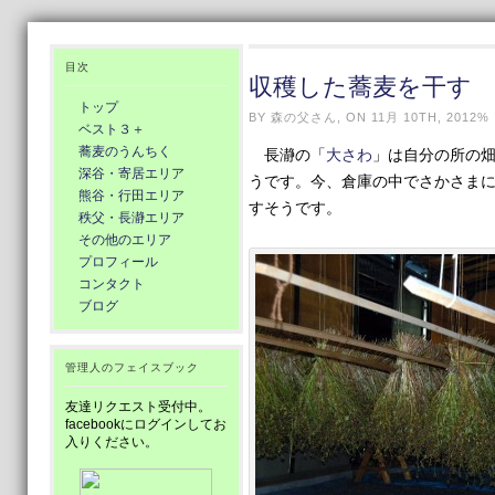
目次
収穫した蕎麦を干す
トップ
BY 森の父さん, ON 11月 10TH, 2012%
ベスト３＋
蕎麦のうんちく
長瀞の「
大さわ
」は自分の所の
深谷・寄居エリア
うです。今、倉庫の中でさかさま
熊谷・行田エリア
すそうです。
秩父・長瀞エリア
その他のエリア
プロフィール
コンタクト
ブログ
管理人のフェイスブック
友達リクエスト受付中。
facebookにログインしてお
入りください。