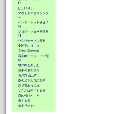
Fb
はしけやし
アウトドア@キャンプ
＋
インターネット快適情
報
ブログヘッダー画像無
料
ワク枠テーブル素材
中間平に行こう
京都の最新情報
写真deデスクトップ壁
紙
地方紙を楽しむ
尾瀬の最新情報
會津野 茂三郎
森の父さん花鳥風穴
深谷市あれこれ
父さんは何でも撮る
目の付けどころ
考える石
蕎麦 大さわ