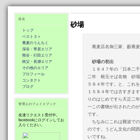
目次
砂場
トップ
ベスト３＋
蕎麦のうんちく
蕎麦店名御三家、藪蕎麦
深谷・寄居エリア
熊谷・行田エリア
砂場の初出
秩父・長瀞エリア
その他のエリア
１８４７年の「日本二千
プロフィール
二年 根元そば名物 砂場
コンタクト
５８４年です。と、これを
ブログ
１５８４年では古すぎます
りのはじめですら天正二年
管理人のフェイスブック
一この書物が出されたのが
です。
友達リクエスト受付中。
facebookにログインしてお
ちなみにこれは難波での
入りください。
のです。うどん文化の関西
いですね。