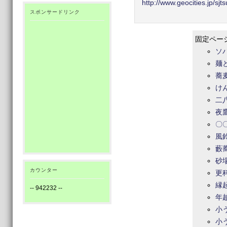
http://www.geocities.jp/s
スポンサードリンク
固定ペー
ソ
麺
蕎
け
二
夜
〇
風
藪
砂
カウンター
更
縁
--
942232
--
年
小
小