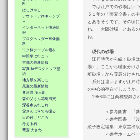
Fb
では江戸での砂場はいつ
はしけやし
５１年の「蕎麦全書」の中
アウトドア@キャンプ
＋
とあるそうです。その頃に
インターネット快適情
ね。「大阪砂場」とあるの
報
ね。
ブログヘッダー画像無
料
ワク枠テーブル素材
現代の砂場
中間平に行こう
江戸時代から続く砂場は
京都の最新情報
場）」ここから暖簾分けさ
写真deデスクトップ壁
紙
町砂場」から暖簾分けされ
地方紙を楽しむ
系列は違いますが江戸時
尾瀬の最新情報
の中心的存在でしょうか。
會津野 茂三郎
1956年には商標登録さ
森の父さん花鳥風穴
深谷市あれこれ
父さんは何でも撮る
＜参考図書 『蕎麦年
目の付けどころ
＜参考図書 『改定新
考える石
綾子改定編集 東京堂出版
蕎麦 大さわ
＜参考ホームペ