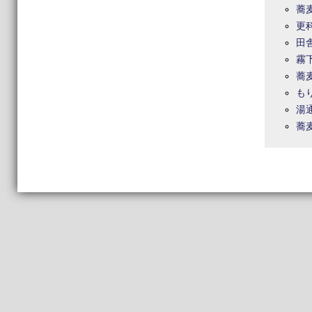
蕎
更
田
霧
蕎
も
湯
蕎