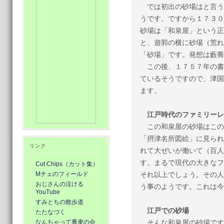
では初出の砂場はと言う
うです。ですから１７３０
砂場は「和泉屋」という正
と、遊郭の横に砂場（荒れ
「砂場」です。発想は藪蕎
この後、１７５７年の書
ているそうですので、津国
ます。
江戸時代のファミリーレ
この和泉屋の砂場はこの
「摂津名所図絵」に見られ
リンク
れて大ぜいが働いて（百人
す。まるで現代の大きなフ
Cut Chips（カット集）
Mチェのフィールド
それ以上でしょう。その人
おじさんの泣ける
う事のようです。これは今
YouTube
すみとちの散歩道
江戸での砂場
たたなづく
なんちゃって蕎麦の会
そんな和泉屋の砂場です