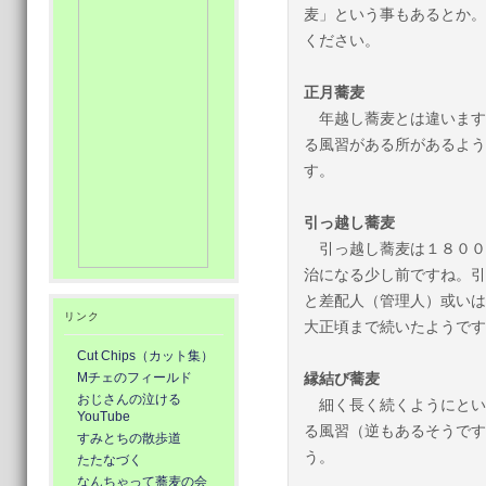
麦」という事もあるとか。
ください。
正月蕎麦
年越し蕎麦とは違います
る風習がある所があるよう
す。
引っ越し蕎麦
引っ越し蕎麦は１８００
治になる少し前ですね。引
と差配人（管理人）或いは
リンク
大正頃まで続いたようです
Cut Chips（カット集）
Mチェのフィールド
縁結び蕎麦
おじさんの泣ける
細く長く続くようにとい
YouTube
る風習（逆もあるそうです
すみとちの散歩道
う。
たたなづく
なんちゃって蕎麦の会