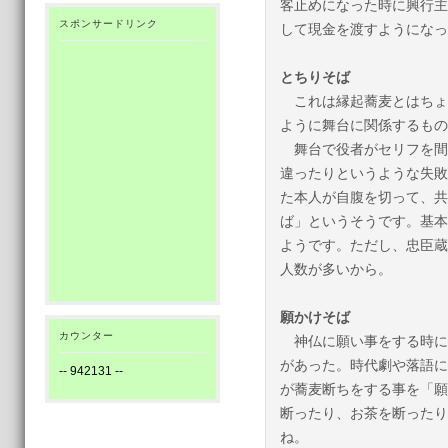
客止めになった時に興行主
スポンサードリンク
して現金を渡すようになっ
とちりそば
これは縁起蕎麦とはちょ
ように舞台に関係するもの
舞台で役者がセリフを間
違ったりというような失敗
た本人が自腹を切って、共
ば」というそうです。基本
ようです。ただし、忠臣蔵
人数が多いから。
願かけそば
カウンター
神仏に願い事をする時に
があった。時代劇や落語に
--
942131
--
が蕎麦断ちをする事を「願
断ったり、お茶を断ったり
ね。