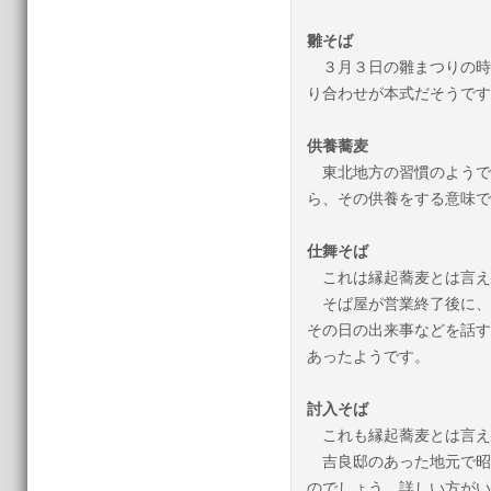
雛そば
３月３日の雛まつりの時
り合わせが本式だそうです
供養蕎麦
東北地方の習慣のようで
ら、その供養をする意味で
仕舞そば
これは縁起蕎麦とは言え
そば屋が営業終了後に、
その日の出来事などを話す
あったようです。
討入そば
これも縁起蕎麦とは言え
吉良邸のあった地元で昭
のでしょう。詳しい方がい