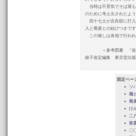
当時は不景気でそば屋も
のために考え出されたよう
四十七士が吉良邸に打入
入と蕎麦との結びつきです
この催しは各地で行われ
＜参考図書 『改定新
綾子改定編集 東京堂出版
固定ペー
ソ
麺
蕎
け
二
夜
〇