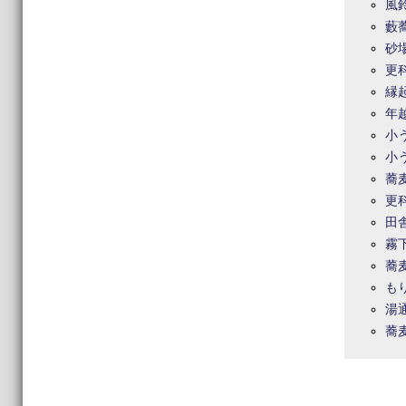
風
藪
砂
更
縁
年
小
小
蕎
更
田
霧
蕎
も
湯
蕎