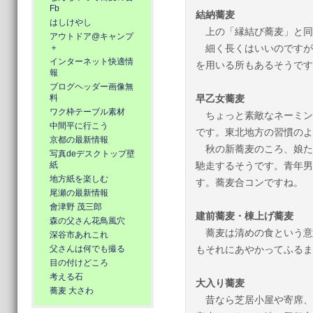
Fb
結納蕎麦
はしけやし
上の「縁結び蕎麦」と同
アウトドア@キャンプ
＋
細く長くはいいのですが
インターネット快適情
を用いる所もあるそうです
報
ブログヘッダー画像無
料
早乙女蕎麦
ワク枠テーブル素材
ちょっと素敵なネーミン
中間平に行こう
です。東北地方の習慣のよ
京都の最新情報
秋の新蕎麦のころ、娘た
写真deデスクトップ壁
紙
馳走するそうです。青年男
地方紙を楽しむ
す。蕎麦合コンですね。
尾瀬の最新情報
會津野 茂三郎
建前蕎麦・棟上げ蕎麦
森の父さん花鳥風穴
蕎麦は清めの食という意
深谷市あれこれ
父さんは何でも撮る
もそれにあやかってふるま
目の付けどころ
考える石
大入り蕎麦
蕎麦 大さわ
昔なら芝居小屋や寄席、