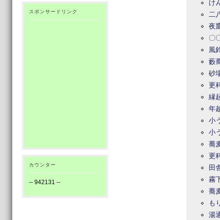
け
スポンサードリンク
二
夜
〇
風
藪
砂
更
縁
年
小
小
蕎
更
カウンター
田
霧
--
942131
--
蕎
も
湯