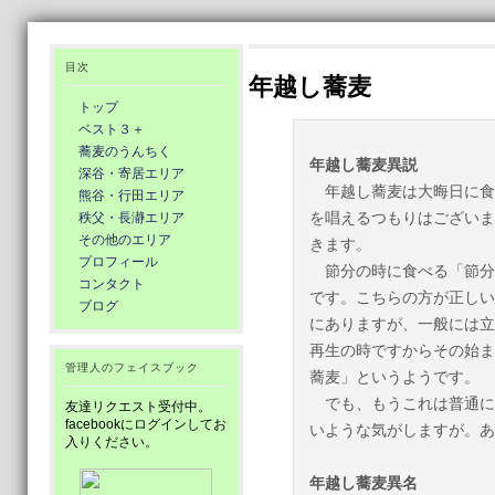
目次
年越し蕎麦
トップ
ベスト３＋
蕎麦のうんちく
年越し蕎麦異説
深谷・寄居エリア
年越し蕎麦は大晦日に食
熊谷・行田エリア
を唱えるつもりはございま
秩父・長瀞エリア
その他のエリア
きます。
プロフィール
節分の時に食べる「節分
コンタクト
です。こちらの方が正しい
ブログ
にありますが、一般には立
再生の時ですからその始ま
管理人のフェイスブック
蕎麦」というようです。
でも、もうこれは普通に
友達リクエスト受付中。
facebookにログインしてお
いような気がしますが。あ
入りください。
年越し蕎麦異名