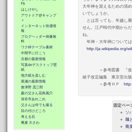
Fb
大年神を迎えるための清め
はしけやし
いでしょうか。
アウトドア@キャンプ
＋
とは言っても、年越し蕎
インターネット快適情
せん。江戸時代中期からだ
報
ね。
ブログヘッダー画像無
料
年神・大年神については
ワク枠テーブル素材
http://ja.wikipedia.org/
中間平に行こう
京都の最新情報
写真deデスクトップ壁
紙
＜参考図書 『改定新
地方紙を楽しむ
綾子改定編集 東京堂出版
尾瀬の最新情報
＜参考ＨＰ
http
會津野 茂三郎
森の父さん花鳥風穴
深谷市あれこれ
父さんは何でも撮る
固定ペー
目の付けどころ
ソ
考える石
麺
蕎麦 大さわ
蕎