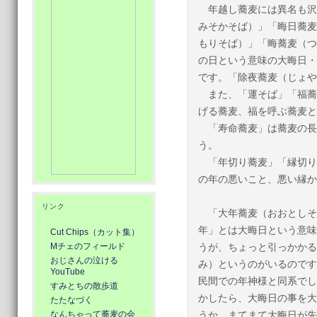
年越し蕎麦には異名も沢
みそかそば）」「晦日蕎麦
もりそば）」「晦蕎麦（つ
の日という意味の大晦日・
です。「除夜蕎麦（じょや
また、「運そば」「福蕎
げる蕎麦、福を呼ぶ蕎麦と
「寿命蕎麦」は蕎麦の長
う。
「年切り蕎麦」「縁切り
の年の悪いこと、悪い縁か
リンク
「大年蕎麦（おおとしそ
年」とは大晦日という意味
Cut Chips（カット集）
Mチェのフィールド
うが、ちょっと引っかかる
おじさんの泣ける
み）というのがいるのです
YouTube
民間での年神様と同系でし
すみとちの散歩道
かしたら、大晦日の事を大
たたなづく
なんちゃって蕎麦の会
うか。まてまて大晦日が先