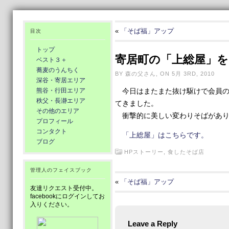
«
「そば福」アップ
目次
トップ
寄居町の「上総屋」
ベスト３＋
蕎麦のうんちく
BY 森の父さん, ON 5月 3RD, 2010
深谷・寄居エリア
熊谷・行田エリア
今日はまたまた抜け駆けで会員の
秩父・長瀞エリア
てきました。
その他のエリア
衝撃的に美しい変わりそばがあり
プロフィール
コンタクト
「上総屋」はこちらです。
ブログ
HPストーリー,
食したそば店
管理人のフェイスブック
«
「そば福」アップ
友達リクエスト受付中。
facebookにログインしてお
入りください。
Leave a Reply