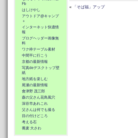
Fb
«
「そば福」アップ
はしけやし
アウトドア@キャンプ
＋
インターネット快適情
報
ブログヘッダー画像無
料
ワク枠テーブル素材
中間平に行こう
京都の最新情報
写真deデスクトップ壁
紙
地方紙を楽しむ
尾瀬の最新情報
會津野 茂三郎
森の父さん花鳥風穴
深谷市あれこれ
父さんは何でも撮る
目の付けどころ
考える石
蕎麦 大さわ