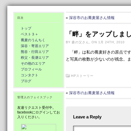
«
深谷市のお蕎麦屋さん情報
目次
トップ
「畔」をアップしま
ベスト３＋
蕎麦のうんちく
BY 森の父さん, ON 1月 24TH, 2010
深谷・寄居エリア
熊谷・行田エリア
「畔」は私の蕎麦好きの原点です
秩父・長瀞エリア
と写真の枚数が少ないのが残念。
その他のエリア
プロフィール
コンタクト
HPストーリー
ブログ
«
深谷市のお蕎麦屋さん情報
管理人のフェイスブック
友達リクエスト受付中。
facebookにログインしてお
Leave a Reply
入りください。