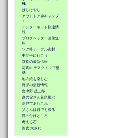
Fb
はしけやし
アウトドア@キャンプ
＋
インターネット快適情
報
ブログヘッダー画像無
料
ワク枠テーブル素材
中間平に行こう
京都の最新情報
写真deデスクトップ壁
紙
地方紙を楽しむ
尾瀬の最新情報
會津野 茂三郎
森の父さん花鳥風穴
深谷市あれこれ
父さんは何でも撮る
目の付けどころ
考える石
蕎麦 大さわ