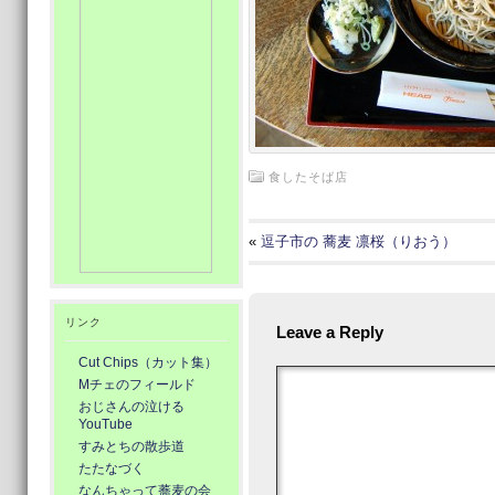
食したそば店
«
逗子市の 蕎麦 凛桜（りおう）
リンク
Leave a Reply
Cut Chips（カット集）
Mチェのフィールド
おじさんの泣ける
YouTube
すみとちの散歩道
たたなづく
なんちゃって蕎麦の会