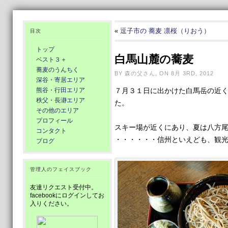
«
逗子市の 蕎麦 凛桜（りおう）
目次
トップ
白馬山麓の蕎麦
ベスト３＋
蕎麦のうんちく
BY 森の父さん, ON 8月 3RD, 2012
深谷・寄居エリア
熊谷・行田エリア
７月３１日に出かけた白馬岳の近
秩父・長瀞エリア
た。
その他のエリア
プロフィール
スキー場が近くにあり、夏は八方
コンタクト
・・・・・・信州といえども、観
ブログ
管理人のフェイスブック
友達リクエスト受付中。
facebookにログインしてお
入りください。