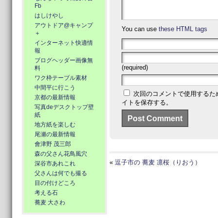
Fb
はしけやし
アウトドア@キャンプ
You can use
these HTML tags
＋
インターネット快適情
報
ブログヘッダー画像無
(required)
料
ワク枠テーブル素材
中間平に行こう
次回のコメントで使用するた
京都の最新情報
イトを保存する。
写真deデスクトップ壁
紙
地方紙を楽しむ
尾瀬の最新情報
會津野 茂三郎
森の父さん花鳥風穴
«
逗子市の 蕎麦 凛桜（りおう）
深谷市あれこれ
父さんは何でも撮る
目の付けどころ
考える石
蕎麦 大さわ