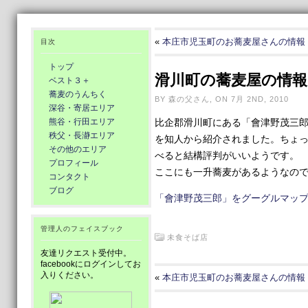
«
本庄市児玉町のお蕎麦屋さんの情報
目次
トップ
滑川町の蕎麦屋の情報
ベスト３＋
蕎麦のうんちく
BY 森の父さん, ON 7月 2ND, 2010
深谷・寄居エリア
熊谷・行田エリア
比企郡滑川町にある「會津野茂三
秩父・長瀞エリア
を知人から紹介されました。ちょ
その他のエリア
べると結構評判がいいようです。
プロフィール
ここにも一升蕎麦があるようなの
コンタクト
ブログ
「會津野茂三郎」をグーグルマッ
管理人のフェイスブック
未食そば店
友達リクエスト受付中。
facebookにログインしてお
入りください。
«
本庄市児玉町のお蕎麦屋さんの情報