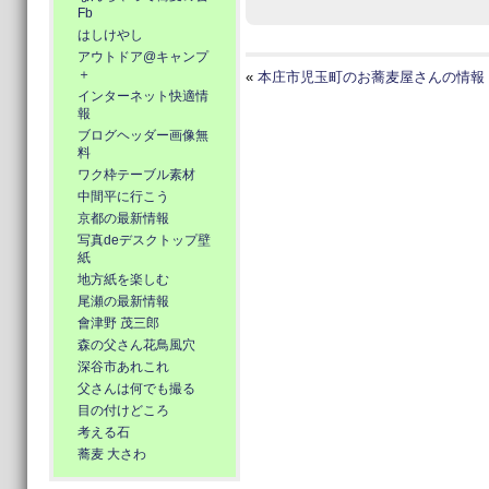
Fb
はしけやし
アウトドア@キャンプ
＋
«
本庄市児玉町のお蕎麦屋さんの情報
インターネット快適情
報
ブログヘッダー画像無
料
ワク枠テーブル素材
中間平に行こう
京都の最新情報
写真deデスクトップ壁
紙
地方紙を楽しむ
尾瀬の最新情報
會津野 茂三郎
森の父さん花鳥風穴
深谷市あれこれ
父さんは何でも撮る
目の付けどころ
考える石
蕎麦 大さわ