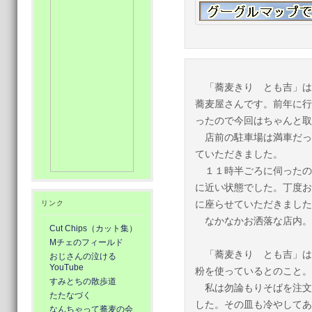
「蕎麦きり とも吉」は
蕎麦屋さんです。前年に行
ったので今回はちゃんと取
店前の駐車場は満車だっ
ていただきました。
１１時半ごろに伺ったの
に近い状態でした。丁度お
に座らせていただきました
リンク
なかなかお洒落な店内。
Cut Chips（カット集）
Mチェのフィールド
「蕎麦きり とも吉」は
おじさんの泣ける
YouTube
粉を使っているとのこと。
すみとちの散歩道
私は勿論もりそばを注文
たたなづく
した。その皿も冷やしてあ
なんちゃって蕎麦の会