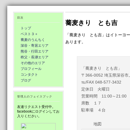
目次
蕎麦きり とも吉
トップ
ベスト３＋
「蕎麦きり とも吉」はイトーヨ
蕎麦のうんちく
あります。
深谷・寄居エリア
熊谷・行田エリア
秩父・長瀞エリア
その他のエリア
「蕎麦きり とも吉」
プロフィール
コンタクト
〒366-0052 埼玉県深谷市
ブログ
℡/FAX 048-577-3432
定休日 火曜日
営業時間 11:00～21:00
管理人のフェイスブック
席数 １７
友達リクエスト受付中。
駐車場 ４台
facebookにログインしてお
入りください。
地図