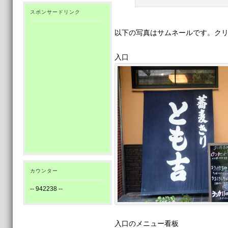
スポンサードリンク
以下の写真はサムネールです。ク
入口
カウンター
--
942238
--
入口のメニュー看板