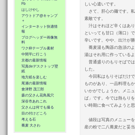
Fb
しい心遣いです。
はしけやし
さて、肝心の麺です。私
アウトドア@キャンプ
素敵です。
＋
汁はそれほど辛くはあり
インターネット快適情
報
といっても甘口（薄口）で
ブログヘッダー画像無
辛いです。やや、出汁が勝
料
蕎麦湯も陶器の急須のよ
ワク枠テーブル素材
中間平に行こう
湯はそれ用に作っているよ
京都の最新情報
普通盛りのもりそばでは
写真deデスクトップ壁
した。
紙
今回私はもりそばだけで
地方紙を楽しむ
尾瀬の最新情報
ものがあり、一品料理もか
會津野 茂三郎
いかがでしょうか。メニュ
森の父さん花鳥風穴
ば」です。今では熱もりを
深谷市あれこれ
い時期に食べてみようと思
父さんは何でも撮る
目の付けどころ
考える石
値段は写真のメニューを
蕎麦 大さわ
産の粉で二八蕎麦だと妥当